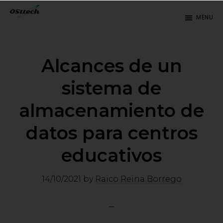
Saltar
Saltar
MENU
al
a
OSTTECH
contenido
la
principal
barra
Alcances de un
lateral
sistema de
principal
almacenamiento de
datos para centros
educativos
14/10/2021
by
Raico Reina Borrego