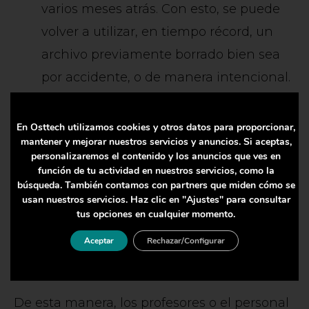
varios meses atrás. Con esto, se puede
volver a utilizar, en tiempo récord, un
archivo previamente borrado bien sea
por accidente, o de manera intencional.
Estabilidad y garantía sin inversión
inicial.
Dispondrá de un hardware nuevo
En Osttech utilizamos cookies y otros datos para proporcionar,
mantener y mejorar nuestros servicios y anuncios. Si aceptas,
y potente, que será instalado y
personalizaremos el contenido y los anuncios que ves en
configurado sin ninguna inversión
función de tu actividad en nuestros servicios, como la
búsqueda. También contamos con partners que miden cómo se
inicial. De esta manera, el centro
usan nuestros servicios. Haz clic en "Ajustes" para consultar
educativo podrá pasar al siguiente nivel
tus opciones en cualquier momento.
en asuntos de seguridad informática y
Aceptar
Rechazar/Configurar
estabilidad de la red.
De esta manera, los profesores o el personal