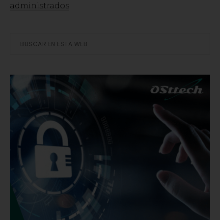
administrados
Barra
Buscar
en
lateral
esta
web
principal