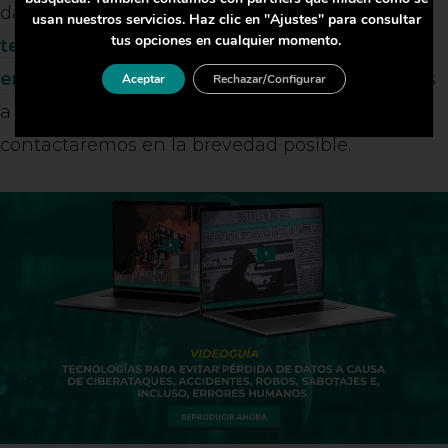
datos o quieren contar con
herramientas
usan nuestros servicios. Haz clic en "Ajustes" para consultar
tus opciones en cualquier momento.
tecnológicas que permitan mejorar la
enseñanza en centros educativos
, le invitamos
Aceptar
Rechazar/Configurar
a
solicitar una asesoría personalizada
y le
contactaremos en la brevedad posible.