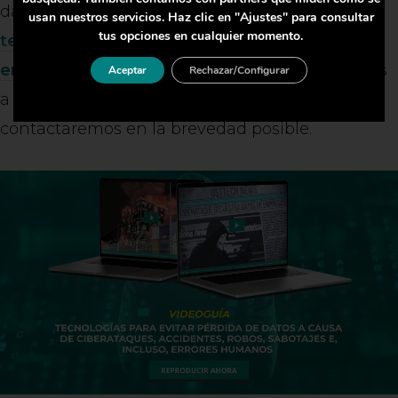
datos o quieren contar con
herramientas
usan nuestros servicios. Haz clic en "Ajustes" para consultar
tus opciones en cualquier momento.
tecnológicas que permitan mejorar la
enseñanza en centros educativos
, le invitamos
Aceptar
Rechazar/Configurar
a
solicitar una asesoría personalizada
y le
contactaremos en la brevedad posible.