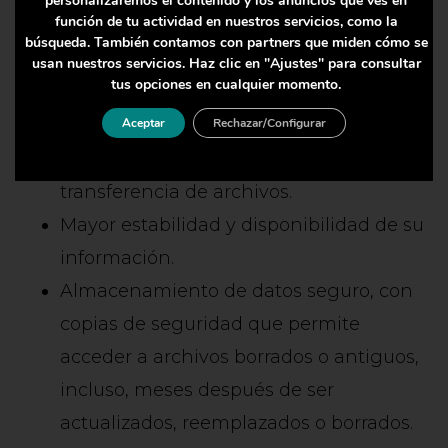
personalizaremos el contenido y los anuncios que ves en
función de tu actividad en nuestros servicios, como la
Mayor seguridad informática y un
búsqueda. También contamos con partners que miden cómo se
equipo de soporte monitoreando el
usan nuestros servicios. Haz clic en "Ajustes" para consultar
tus opciones en cualquier momento.
funcionamiento del sistema las 24 horas
Aceptar
Rechazar/Configurar
al día.
Aumento de la velocidad de
transferencia de archivos.
Mayor estabilidad y disponibilidad de su
información.
Almacenamiento de datos seguro, con
copias de seguridad que permite
acceder a archivos borrados o antiguos,
incluso, meses después de ser
actualizados, reemplazados o borrados.