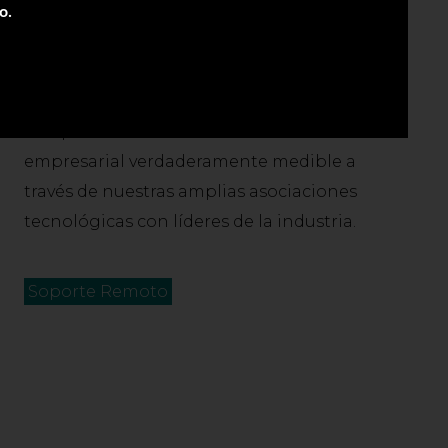
o.
soluciones IT administrados que incluyen
servicios de respaldo, soluciones en la nube,
soluciones informáticas, soluciones de
seguridad y mucho más. Estamos
comprometidos a ofrecer un valor
empresarial verdaderamente medible a
través de nuestras amplias asociaciones
tecnológicas con líderes de la industria.
Soporte Remoto