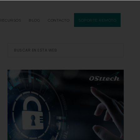
RECURSOS
BLOG
CONTACTO
SOPORTE REMOTO
Barra
Buscar
en
lateral
esta
web
principal