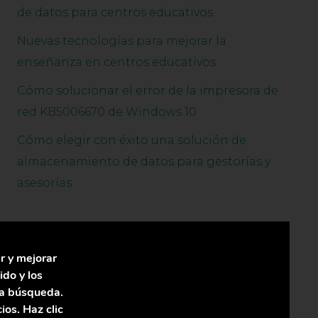
de datos para centros educativos
Nuevas tecnologías para mejorar la
enseñanza en centros educativos
Cómo solucionar el error de la impresora de
red KB5006670 de Windows 10
Cómo elegir con éxito una solución de
almacenamiento de datos para gestorías y
asesorías
r y mejorar
ido y los
la búsqueda.
En OSTTECH somos un proveedor líder de
os. Haz clic