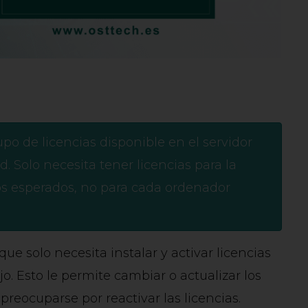
po de licencias disponible en el servidor
. Solo necesita tener licencias para la
s esperados, no para cada ordenador
ue solo necesita instalar y activar licencias
jo. Esto le permite cambiar o actualizar los
reocuparse por reactivar las licencias.