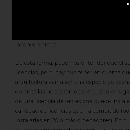
e
El primer aspecto a tener en cuenta, es la 
el arquitecto podrá conectarse como si tuvi
oficina. Dicho de otro modo, es como tener 
lo que podrá tener acceso a sus licencias en
inconvenientes.
De esta forma, podemos entender que el se
licencias, pero, hay que tener en cuenta que
arquitectura van a ser una especie de licen
quienes las necesiten desde cualquier lugar
de una licencia de red es que puede instal
cantidad de licencias que ha comprado (por
instalarlas en 20 o más ordenadores). En c
el número máximo de equipos para los que t