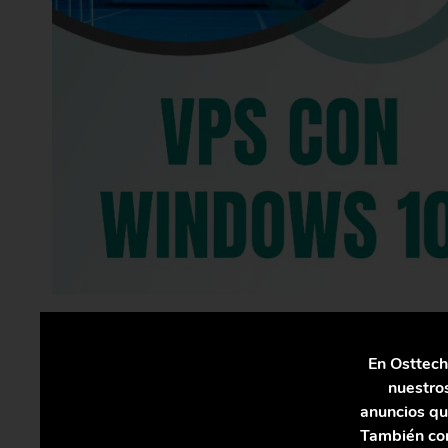
En el caso concreto de los arquitectos, la 
En Osttech
red para firmas de arquitectura, ha provo
nuestros
podemos mejorar su utilidad para el trabajo
anuncios qu
También con