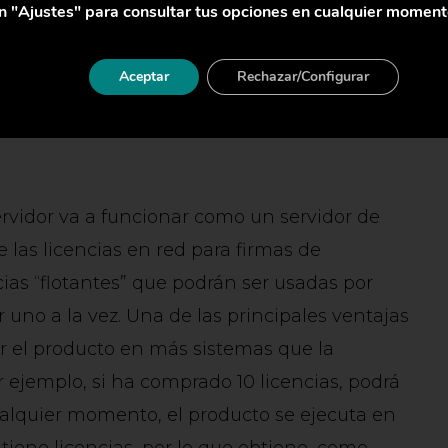
n "Ajustes" para consultar tus opciones en cualquier moment
creación de una conexión VPN. Con dicha red,
era un cable directo desde su ordenador a la
Aceptar
Rechazar/Configurar
un equipo dentro de la misma red local, por
 red para firmas de arquitectura sin
rvidor va a funcionar como un servidor de
 las licencias en red para firmas de
cias “flotantes” que podrán ser usadas por
 uno a la vez. Una de las principales ventajas
ar el producto en más sistemas que la
 ejemplo, si ha comprado 10 licencias, podrá
ualquier momento, el producto se ejecuta en
iene licencias, por lo que obtiene, como