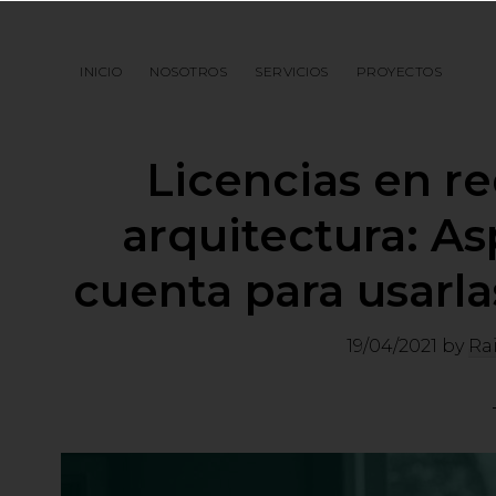
Saltar
Saltar
Saltar
a
al
a
INICIO
NOSOTROS
SERVICIOS
PROYECTOS
la
contenido
la
navegación
principal
barra
principal
lateral
Licencias en re
principal
arquitectura: As
cuenta para usarlas
19/04/2021
by
Ra